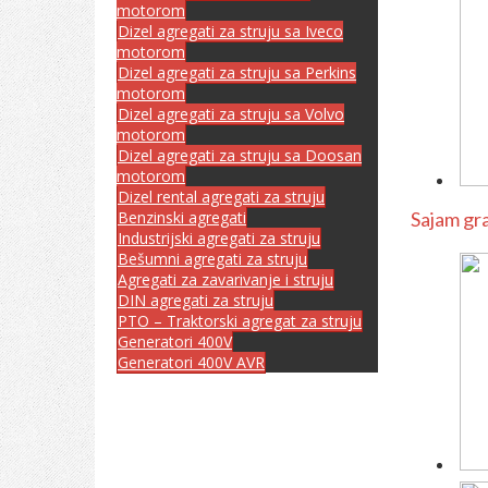
motorom
Dizel agregati za struju sa Iveco
motorom
Dizel agregati za struju sa Perkins
motorom
Dizel agregati za struju sa Volvo
motorom
Dizel agregati za struju sa Doosan
motorom
Dizel rental agregati za struju
Benzinski agregati
Sajam gr
Industrijski agregati za struju
Bešumni agregati za struju
Agregati za zavarivanje i struju
DIN agregati za struju
PTO – Traktorski agregat za struju
Generatori 400V
Generatori 400V AVR