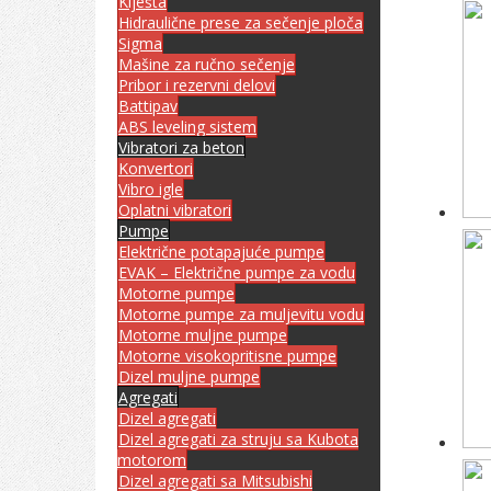
Klješta
Hidraulične prese za sečenje ploča
Sigma
Mašine za ručno sečenje
Pribor i rezervni delovi
Battipav
ABS leveling sistem
Vibratori za beton
Konvertori
Vibro igle
Oplatni vibratori
Pumpe
Električne potapajuće pumpe
EVAK – Električne pumpe za vodu
Motorne pumpe
Motorne pumpe za muljevitu vodu
Motorne muljne pumpe
Motorne visokopritisne pumpe
Dizel muljne pumpe
Agregati
Dizel agregati
Dizel agregati za struju sa Kubota
motorom
Dizel agregati sa Mitsubishi