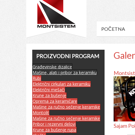
POČETNA
Galer
PROIZVODNI PROGRAM
Građevinske dizalice
Mašine, alati i pribor za keramiku
Montsist
Rubi
Električni cirkulari za keramiku
Električni mešači
Krune za bušenje
Oprema za keramičare
Mašine za ručno sečenje keramike
Montolit
Mašine za ručno sečenje keramike
Pribor i rezervni delovi
Sajam Po
Krune za bušenje rupa