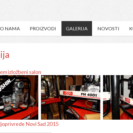
O NAMA
PROIZVODI
GALERIJA
NOVOSTI
K
ija
em izložbeni salon
ljoprivrede Novi Sad 2015